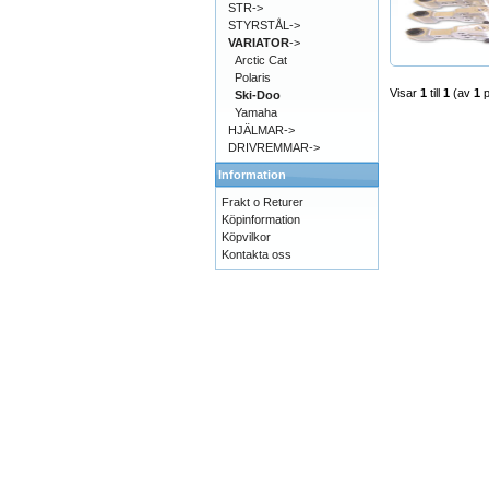
STR->
STYRSTÅL->
VARIATOR
->
Arctic Cat
Polaris
Visar
1
till
1
(av
1
p
Ski-Doo
Yamaha
HJÄLMAR->
DRIVREMMAR->
Information
Frakt o Returer
Köpinformation
Köpvilkor
Kontakta oss