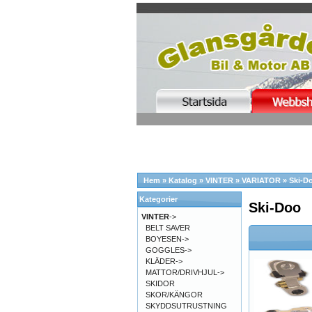
Hem
»
Katalog
»
VINTER
»
VARIATOR
»
Ski-D
Kategorier
Ski-Doo
VINTER
->
BELT SAVER
BOYESEN->
GOGGLES->
KLÄDER->
MATTOR/DRIVHJUL->
SKIDOR
SKOR/KÄNGOR
SKYDDSUTRUSTNING