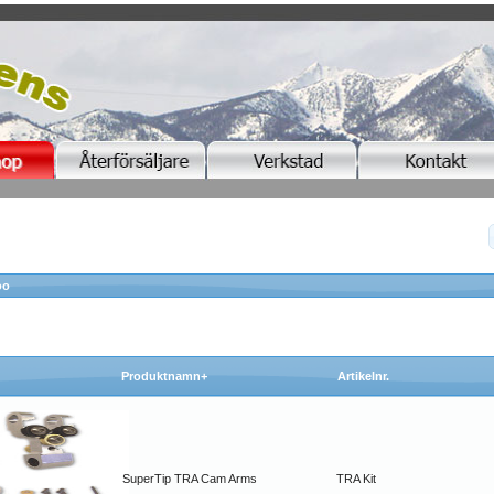
oo
Produktnamn+
Artikelnr.
SuperTip TRA Cam Arms
TRA Kit