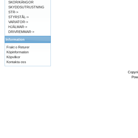
SKOR/KÄNGOR
SKYDDSUTRUSTNING
STR->
STYRSTÅL->
VARIATOR->
HJÄLMAR->
DRIVREMMAR->
Information
Frakt o Returer
Köpinformation
Köpvilkor
Kontakta oss
Copyri
Pow