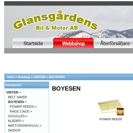
Hem
»
Katalog
»
VINTER
»
BOYESEN
Kategorier
BOYESEN
VINTER
->
BELT SAVER
BOYESEN
->
POWER REEDS->
RAGE CAGE->
GOGGLES->
POWER REEDS
KLÄDER->
MATTOR/DRIVHJUL->
SKIDOR